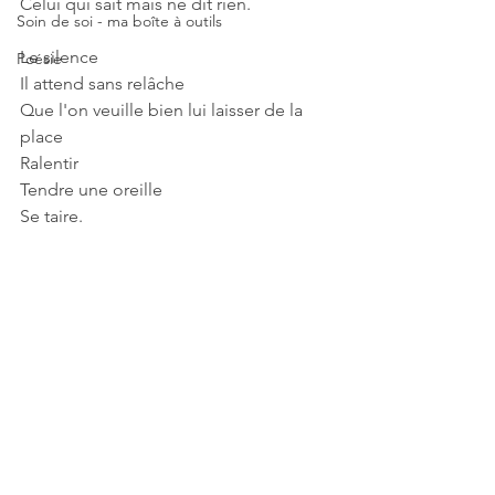
Celui qui sait mais ne dit rien.
Soin de soi - ma boîte à outils
Le silence
Poésie
Il attend sans relâche
Que l'on veuille bien lui laisser de la 
place
Ralentir
Tendre une oreille
Se taire.