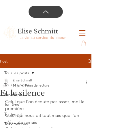
Elise Schmitt
La vie au service du coeur
Post
Tous les posts
Elise Schmitt
Tous les posts
14 janv.
1 min de lecture
Et le silence
Ton corps
Celui que l'on écoute pas assez, moi la 
Ton âme
première
Ton esprit
Celui qui nous dit tout mais que l'on 
n'écoute jamais
Tes émotions