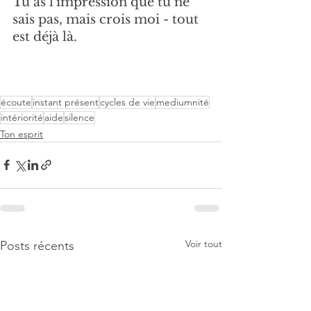
Tu as l'impression que tu ne 
sais pas, mais crois moi - tout 
est déjà là.
écoute
instant présent
cycles de vie
mediumnité
intériorité
aide
silence
Ton esprit
Voir tout
Posts récents