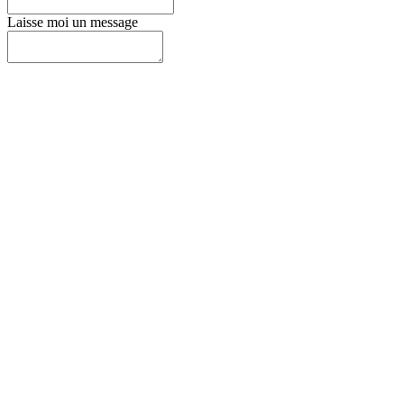
Laisse moi un message
Envoyer
© 2025 with love et sans IA. Créé avec
Wix.com
Politique de confidentialité
Cookies
Mentions légales
Conditions d'utilisation